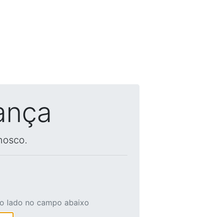
ança
nosco.
ao lado no campo abaixo