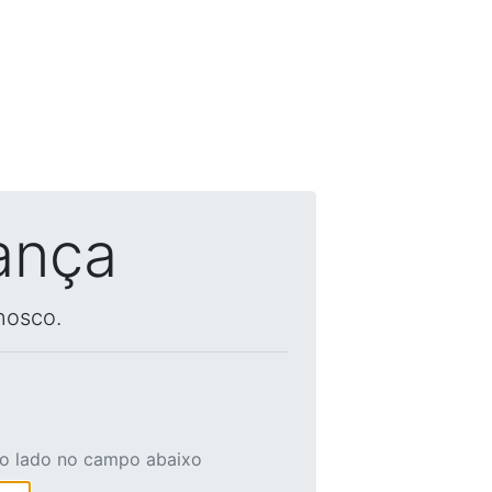
ança
nosco.
ao lado no campo abaixo